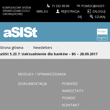
71 332 99 99
POMOC@ASIST-
KOMPLEKSOWY SYSTEM
SPRAWOZDAWCZOŚCI
XBRL.EU
REJESTRACJA
ZALOGUJ
OBOWIĄZKOWEJ
SIĘ
SZUKAJ
aSISt
Polski
English
>
>
Strona główna
Newsletters
aSISt 5.23.7: Uaktualnienie dla banków – BS – 28.09.2017
MODUŁY / SPRAWOZDANIA
DOKUMENTACJA
POBIERZ
WARSZTATY
POMOC
KONTAKT