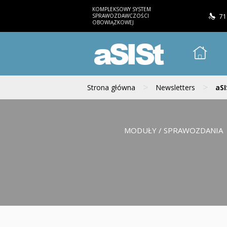
KOMPLEKSOWY SYSTEM
SPRAWOZDAWCZOŚCI
71
OBOWIĄZKOWEJ
aSISt
>
>
Strona główna
Newsletters
aSI
MODUŁY / SPRAWOZDANIA