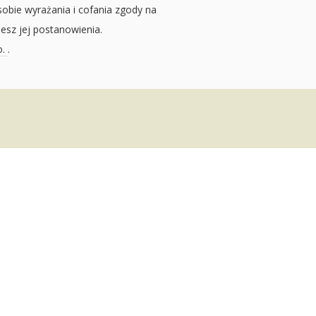
sobie wyrażania i cofania zgody na
jesz jej postanowienia.
o.
.