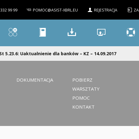
 332 99 99
POMOC@ASIST-XBRL.EU
REJESTRACJA
ZA
St 5.23.6: Uaktualnienie dla banków – KZ – 14.09.2017
DOKUMENTACJA
POBIERZ
WARSZTATY
POMOC
KONTAKT