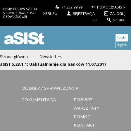
71 332 99 99
POMOC@ASIST-
KOMPLEKSOWY SYSTEM
SPRAWOZDAWCZOŚCI
XBRL.EU
REJESTRACJA
ZALOGUJ
OBOWIĄZKOWEJ
SIĘ
SZUKAJ
aSISt
Polski
English
>
>
Strona główna
Newsletters
aSISt 5.23.1.1: Uaktualnienie dla banków 11.07.2017
MODUŁY / SPRAWOZDANIA
DOKUMENTACJA
POBIERZ
WARSZTATY
POMOC
KONTAKT