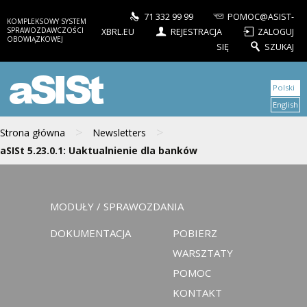
71 332 99 99
POMOC@ASIST-
KOMPLEKSOWY SYSTEM
SPRAWOZDAWCZOŚCI
XBRL.EU
REJESTRACJA
ZALOGUJ
OBOWIĄZKOWEJ
SIĘ
SZUKAJ
aSISt
Polski
English
>
>
Strona główna
Newsletters
aSISt 5.23.0.1: Uaktualnienie dla banków
MODUŁY / SPRAWOZDANIA
DOKUMENTACJA
POBIERZ
WARSZTATY
POMOC
KONTAKT