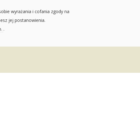
sobie wyrażania i cofania zgody na
jesz jej postanowienia.
o.
.