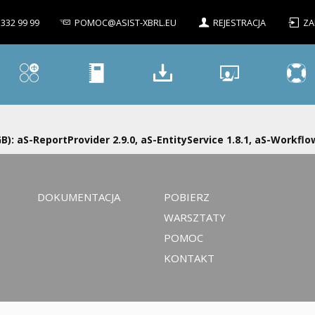
 332 99 99
POMOC@ASIST-XBRL.EU
REJESTRACJA
ZA
): aS-ReportProvider 2.9.0, aS-EntityService 1.8.1, aS-Workflow
DOKUMENTACJA
POBIERZ
WARSZTATY
POMOC
KONTAKT