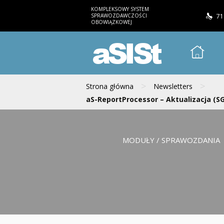
KOMPLEKSOWY SYSTEM
SPRAWOZDAWCZOŚCI
71
OBOWIĄZKOWEJ
aSISt
>
>
Strona główna
Newsletters
aS-ReportProcessor – Aktualizacja (SGB
MODUŁY / SPRAWOZDANIA