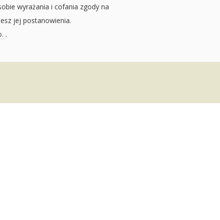
sobie wyrażania i cofania zgody na
jesz jej postanowienia.
o.
.