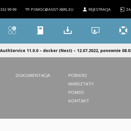
 332 99 99
POMOC@ASIST-XBRL.EU
REJESTRACJA
ZA
AuthService 11.0.0 – docker (Nest) – 12.07.2022, ponownie 08.0
DOKUMENTACJA
POBIERZ
WARSZTATY
POMOC
KONTAKT