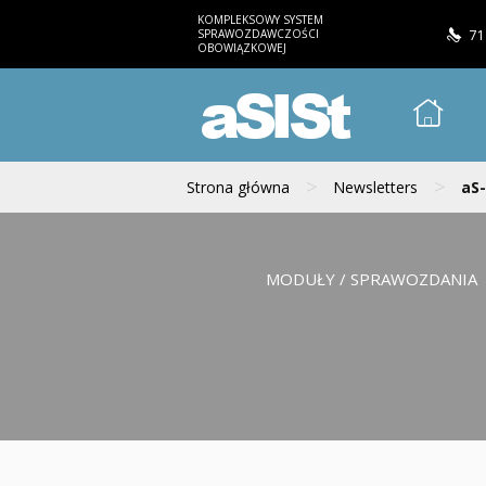
KOMPLEKSOWY SYSTEM
SPRAWOZDAWCZOŚCI
71
OBOWIĄZKOWEJ
aSISt
>
>
Strona główna
Newsletters
aS-
MODUŁY / SPRAWOZDANIA