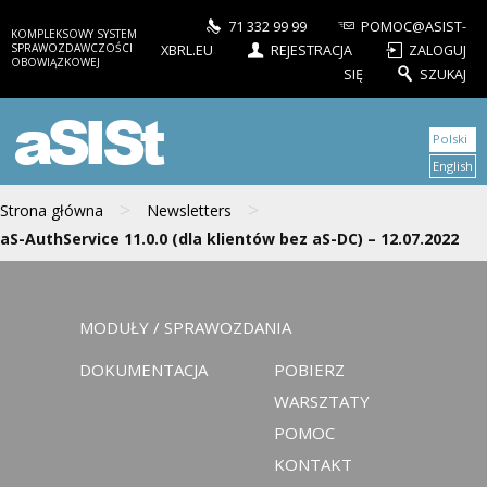
71 332 99 99
POMOC@ASIST-
KOMPLEKSOWY SYSTEM
SPRAWOZDAWCZOŚCI
XBRL.EU
REJESTRACJA
ZALOGUJ
OBOWIĄZKOWEJ
SIĘ
SZUKAJ
aSISt
Polski
English
>
>
Strona główna
Newsletters
aS-AuthService 11.0.0 (dla klientów bez aS-DC) – 12.07.2022
MODUŁY / SPRAWOZDANIA
DOKUMENTACJA
POBIERZ
WARSZTATY
POMOC
KONTAKT