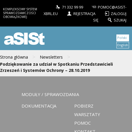
71 332 99 99
POMOC@ASIST-
KOMPLEKSOWY SYSTEM
SPRAWOZDAWCZOŚCI
XBRL.EU
REJESTRACJA
ZALOGUJ
OBOWIĄZKOWEJ
SIĘ
SZUKAJ
aSISt
Polski
English
>
>
Strona główna
Newsletters
Podziękowanie za udział w Spotkaniu Przedstawicieli
Zrzeszeń i Systemów Ochrony – 28.10.2019
MODUŁY / SPRAWOZDANIA
DOKUMENTACJA
POBIERZ
WARSZTATY
POMOC
KONTAKT