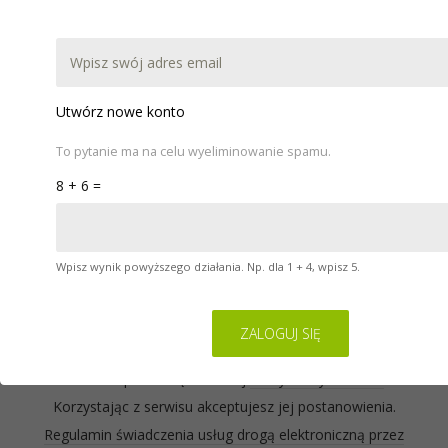
DOKUMENTACJA
POBIERZ
WARSZTATY
POMOC
KONTAKT
Utwórz nowe konto
To pytanie ma na celu wyeliminowanie spamu.
8 + 6 =
Wpisz wynik powyższego działania. Np. dla 1 + 4, wpisz 5.
Serwis na którym się znajdujesz wykorzystuje pliki
cookies. Zasady ich używania oraz informacje o
sposobie wyrażania i cofania zgody na używanie
cookies opisane są w naszej
Polityce Prywatności
.
Korzystając z serwisu akceptujesz jej postanowienia.
Regulamin świadczenia usług drogą elektroniczną przez