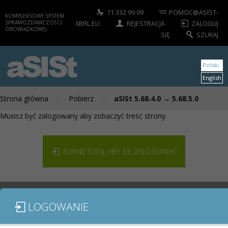
71 332 99 99
POMOC@ASIST-
KOMPLEKSOWY SYSTEM
SPRAWOZDAWCZOŚCI
XBRL.EU
REJESTRACJA
ZALOGUJ
OBOWIĄZKOWEJ
SIĘ
SZUKAJ
aSISt
Polski
English
>
>
Strona główna
Pobierz
aSISt 5.68.4.0 → 5.68.5.0
Musisz być zalogowany aby zobaczyć treść strony.
KLIKNIJ TUTAJ, ABY SIĘ ZALOGOWAĆ
LOGOWANIE
MODUŁY / SPRAWOZDANIA