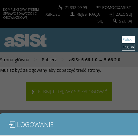
71 332 99 99
POMOC@ASIST-
KOMPLEKSOWY SYSTEM
SPRAWOZDAWCZOŚCI
XBRL.EU
REJESTRACJA
ZALOGUJ
OBOWIĄZKOWEJ
SIĘ
SZUKAJ
aSISt
Polski
English
>
>
Strona główna
Pobierz
aSISt 5.66.1.0 → 5.66.2.0
Musisz być zalogowany aby zobaczyć treść strony.
KLIKNIJ TUTAJ, ABY SIĘ ZALOGOWAĆ
LOGOWANIE
MODUŁY / SPRAWOZDANIA