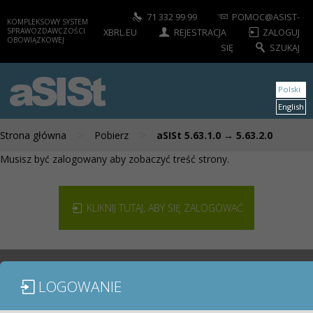
71 332 99 99
POMOC@ASIST-
KOMPLEKSOWY SYSTEM
SPRAWOZDAWCZOŚCI
XBRL.EU
REJESTRACJA
ZALOGUJ
OBOWIĄZKOWEJ
SIĘ
SZUKAJ
aSISt
Polski
English
>
>
Strona główna
Pobierz
aSISt 5.63.1.0 → 5.63.2.0
Musisz być zalogowany aby zobaczyć treść strony.
KLIKNIJ TUTAJ, ABY SIĘ ZALOGOWAĆ
LOGOWANIE
MODUŁY / SPRAWOZDANIA