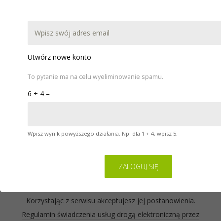
DOKUMENTACJA
POBIERZ
WARSZTATY
POMOC
KONTAKT
Utwórz nowe konto
To pytanie ma na celu wyeliminowanie spamu.
6 + 4 =
Wpisz wynik powyższego działania. Np. dla 1 + 4, wpisz 5.
Serwis na którym się znajdujesz wykorzystuje pliki
cookies. Zasady ich używania oraz informacje o
sposobie wyrażania i cofania zgody na używanie
cookies opisane są w naszej
Polityce Prywatności
.
Korzystając z serwisu akceptujesz jej postanowienia.
Regulamin świadczenia usług drogą elektroniczną przez