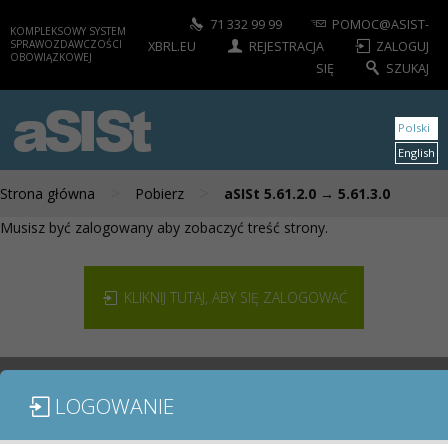
71 332 99 99
POMOC@ASIST-
KOMPLEKSOWY SYSTEM
SPRAWOZDAWCZOŚCI
XBRL.EU
REJESTRACJA
ZALOGUJ
OBOWIĄZKOWEJ
SIĘ
SZUKAJ
aSISt
Polski
English
>
>
Strona główna
Pobierz
aSISt 5.61.2.0 → 5.61.3.0
Musisz być zalogowany aby zobaczyć treść strony.
KLIKNIJ TUTAJ, ABY SIĘ ZALOGOWAĆ
LOGOWANIE
MODUŁY / SPRAWOZDANIA