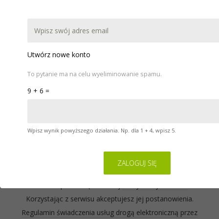
DOKUMENTACJA
POBIERZ
WARSZTATY
POMOC
KONTAKT
Utwórz nowe konto
To pytanie ma na celu wyeliminowanie spamu.
9 + 6 =
Wpisz wynik powyższego działania. Np. dla 1 + 4, wpisz 5.
Serwis na którym się znajdujesz wykorzystuje pliki
cookies. Zasady ich używania oraz informacje o
sposobie wyrażania i cofania zgody na używanie
cookies opisane są w naszej
Polityce Prywatności
.
Korzystając z serwisu akceptujesz jej postanowienia.
Regulamin świadczenia usług drogą elektroniczną przez