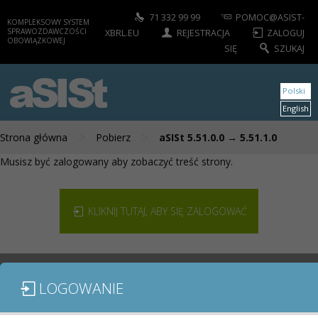
71 332 99 99
POMOC@ASIST-
KOMPLEKSOWY SYSTEM
SPRAWOZDAWCZOŚCI
XBRL.EU
REJESTRACJA
ZALOGUJ
OBOWIĄZKOWEJ
SIĘ
SZUKAJ
aSISt
Polski
English
>
>
Strona główna
Pobierz
aSISt 5.51.0.0 → 5.51.1.0
Musisz być zalogowany aby zobaczyć treść strony.
KLIKNIJ TUTAJ, ABY SIĘ ZALOGOWAĆ
LOGOWANIE
MODUŁY / SPRAWOZDANIA