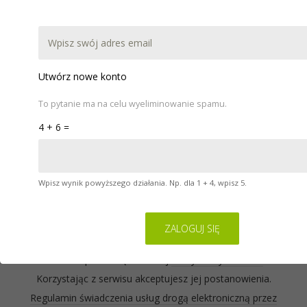
DOKUMENTACJA
POBIERZ
WARSZTATY
POMOC
KONTAKT
Utwórz nowe konto
To pytanie ma na celu wyeliminowanie spamu.
4 + 6 =
Wpisz wynik powyższego działania. Np. dla 1 + 4, wpisz 5.
Serwis na którym się znajdujesz wykorzystuje pliki
cookies. Zasady ich używania oraz informacje o
sposobie wyrażania i cofania zgody na używanie
cookies opisane są w naszej
Polityce Prywatności
.
Korzystając z serwisu akceptujesz jej postanowienia.
Regulamin świadczenia usług drogą elektroniczną przez