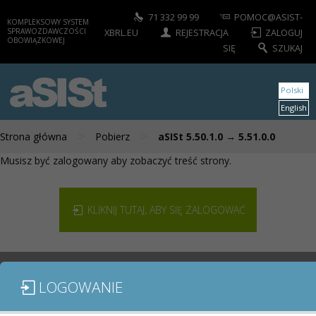
71 332 99 99
POMOC@ASIST-
KOMPLEKSOWY SYSTEM
SPRAWOZDAWCZOŚCI
XBRL.EU
REJESTRACJA
ZALOGUJ
OBOWIĄZKOWEJ
SIĘ
SZUKAJ
aSISt
Polski
English
>
>
Strona główna
Pobierz
aSISt 5.50.1.0 → 5.51.0.0
Musisz być zalogowany aby zobaczyć treść strony.
KLIKNIJ TUTAJ, ABY SIĘ ZALOGOWAĆ
LOGOWANIE
MODUŁY / SPRAWOZDANIA