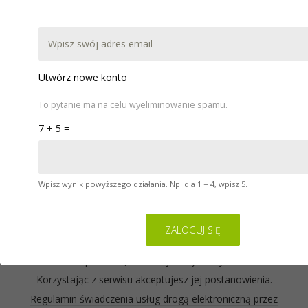
DOKUMENTACJA
POBIERZ
WARSZTATY
POMOC
KONTAKT
Utwórz nowe konto
To pytanie ma na celu wyeliminowanie spamu.
7 + 5 =
Wpisz wynik powyższego działania. Np. dla 1 + 4, wpisz 5.
Serwis na którym się znajdujesz wykorzystuje pliki
cookies. Zasady ich używania oraz informacje o
sposobie wyrażania i cofania zgody na używanie
cookies opisane są w naszej
Polityce Prywatności
.
Korzystając z serwisu akceptujesz jej postanowienia.
Regulamin świadczenia usług drogą elektroniczną przez