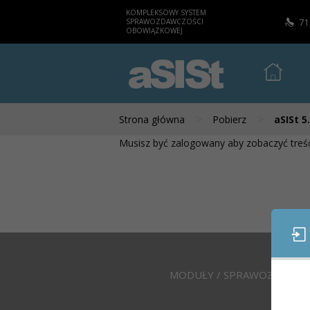
KOMPLEKSOWY SYSTEM
SPRAWOZDAWCZOŚCI
71
OBOWIĄZKOWEJ
aSISt
>
>
Strona główna
Pobierz
aSISt 5
Musisz być zalogowany aby zobaczyć treść
MODUŁY / SPRAWOZDANIA