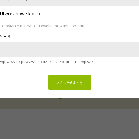
POMOC
KONTAKT
Utwórz nowe konto
To pytanie ma na celu wyeliminowanie spamu.
5 + 3 =
ykorzystuje pliki cookies. Zasady ich używania oraz informacje o spo
sane są w naszej
Polityce Prywatności
. Korzystając z serwisu akceptu
Wpisz wynik powyższego działania. Np. dla 1 + 4, wpisz 5.
gulamin świadczenia usług drogą elektroniczną przez FINGO sp. z o.