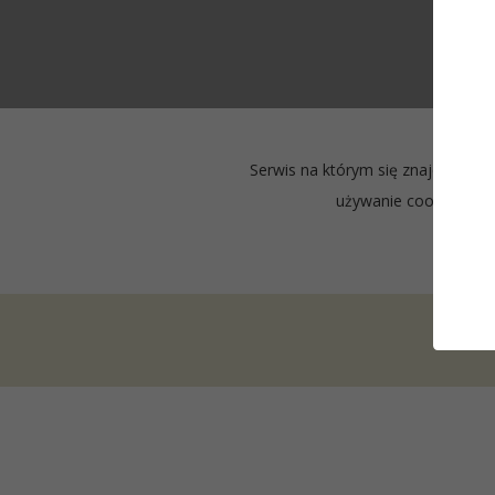
Serwis na którym się znajdujesz w
używanie cookies opi
Re