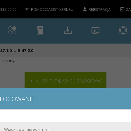
 332 99 99
POMOC@ASIST-XBRL.EU
REJESTRACJA
ZA
.47.1.0 → 5.47.2.0
 strony.
KLIKNIJ TUTAJ, ABY SIĘ ZALOGOWAĆ
LOGOWANIE
DOKUMENTACJA
POBIERZ
WARSZTATY