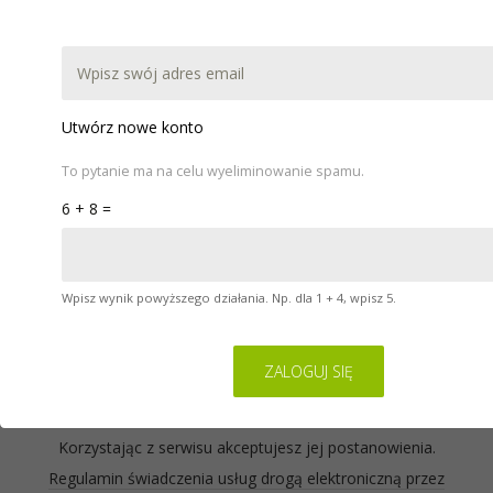
DOKUMENTACJA
POBIERZ
WARSZTATY
POMOC
KONTAKT
Utwórz nowe konto
To pytanie ma na celu wyeliminowanie spamu.
6 + 8 =
Wpisz wynik powyższego działania. Np. dla 1 + 4, wpisz 5.
Serwis na którym się znajdujesz wykorzystuje pliki
cookies. Zasady ich używania oraz informacje o
sposobie wyrażania i cofania zgody na używanie
cookies opisane są w naszej
Polityce Prywatności
.
Korzystając z serwisu akceptujesz jej postanowienia.
Regulamin świadczenia usług drogą elektroniczną przez