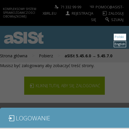
71 332 99 99
POMOC@ASIST-
KOMPLEKSOWY SYSTEM
SPRAWOZDAWCZOŚCI
XBRL.EU
REJESTRACJA
ZALOGUJ
OBOWIĄZKOWEJ
SIĘ
SZUKAJ
aSISt
Polski
English
>
>
Strona główna
Pobierz
aSISt 5.45.6.0 → 5.45.7.0
Musisz być zalogowany aby zobaczyć treść strony.
KLIKNIJ TUTAJ, ABY SIĘ ZALOGOWAĆ
LOGOWANIE
MODUŁY / SPRAWOZDANIA