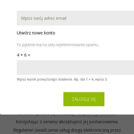
DOKUMENTACJA
POBIERZ
WARSZTATY
POMOC
KONTAKT
Utwórz nowe konto
To pytanie ma na celu wyeliminowanie spamu.
4 + 6 =
Wpisz wynik powyższego działania. Np. dla 1 + 4, wpisz 5.
Serwis na którym się znajdujesz wykorzystuje pliki
cookies. Zasady ich używania oraz informacje o
sposobie wyrażania i cofania zgody na używanie
cookies opisane są w naszej
Polityce Prywatności
.
Korzystając z serwisu akceptujesz jej postanowienia.
Regulamin świadczenia usług drogą elektroniczną przez