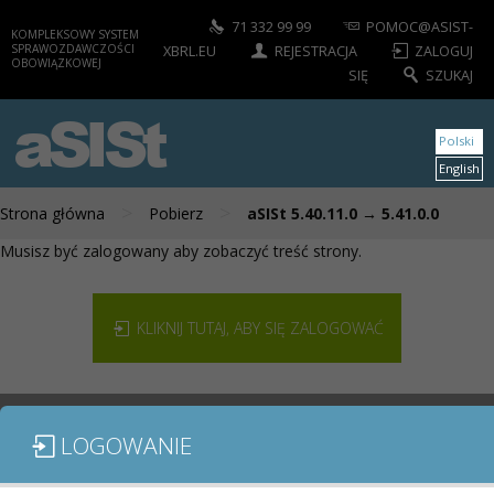
71 332 99 99
POMOC@ASIST-
KOMPLEKSOWY SYSTEM
SPRAWOZDAWCZOŚCI
XBRL.EU
REJESTRACJA
ZALOGUJ
OBOWIĄZKOWEJ
SIĘ
SZUKAJ
aSISt
Polski
English
>
>
Strona główna
Pobierz
aSISt 5.40.11.0 → 5.41.0.0
Musisz być zalogowany aby zobaczyć treść strony.
KLIKNIJ TUTAJ, ABY SIĘ ZALOGOWAĆ
LOGOWANIE
MODUŁY / SPRAWOZDANIA