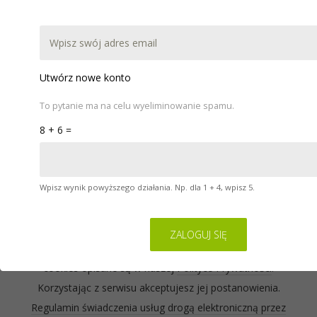
DOKUMENTACJA
POBIERZ
WARSZTATY
POMOC
KONTAKT
Utwórz nowe konto
To pytanie ma na celu wyeliminowanie spamu.
8 + 6 =
Wpisz wynik powyższego działania. Np. dla 1 + 4, wpisz 5.
Serwis na którym się znajdujesz wykorzystuje pliki
cookies. Zasady ich używania oraz informacje o
sposobie wyrażania i cofania zgody na używanie
cookies opisane są w naszej
Polityce Prywatności
.
Korzystając z serwisu akceptujesz jej postanowienia.
Regulamin świadczenia usług drogą elektroniczną przez