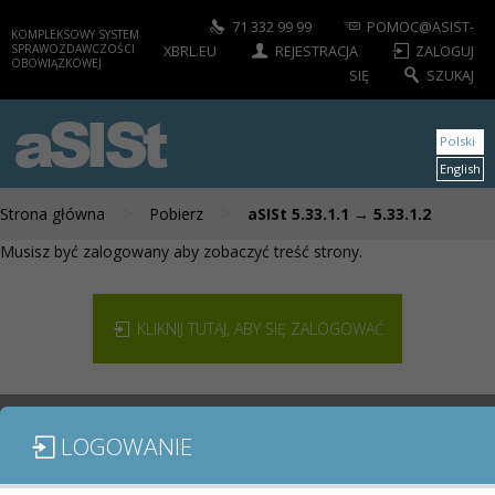
71 332 99 99
POMOC@ASIST-
KOMPLEKSOWY SYSTEM
SPRAWOZDAWCZOŚCI
XBRL.EU
REJESTRACJA
ZALOGUJ
OBOWIĄZKOWEJ
SIĘ
SZUKAJ
aSISt
Polski
English
>
>
Strona główna
Pobierz
aSISt 5.33.1.1 → 5.33.1.2
Musisz być zalogowany aby zobaczyć treść strony.
KLIKNIJ TUTAJ, ABY SIĘ ZALOGOWAĆ
LOGOWANIE
MODUŁY / SPRAWOZDANIA