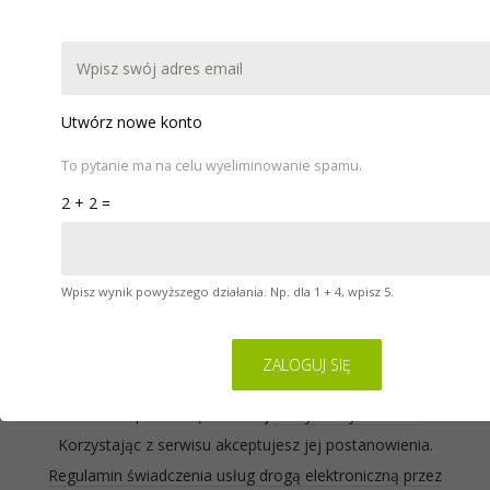
DOKUMENTACJA
POBIERZ
WARSZTATY
POMOC
KONTAKT
Utwórz nowe konto
To pytanie ma na celu wyeliminowanie spamu.
2 + 2 =
Wpisz wynik powyższego działania. Np. dla 1 + 4, wpisz 5.
Serwis na którym się znajdujesz wykorzystuje pliki
cookies. Zasady ich używania oraz informacje o
sposobie wyrażania i cofania zgody na używanie
cookies opisane są w naszej
Polityce Prywatności
.
Korzystając z serwisu akceptujesz jej postanowienia.
Regulamin świadczenia usług drogą elektroniczną przez