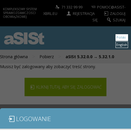
71 332 99 99
POMOC@ASIST-
KOMPLEKSOWY SYSTEM
SPRAWOZDAWCZOŚCI
XBRL.EU
REJESTRACJA
ZALOGUJ
OBOWIĄZKOWEJ
SIĘ
SZUKAJ
aSISt
Polski
English
>
>
Strona główna
Pobierz
aSISt 5.32.0.0 → 5.32.1.0
Musisz być zalogowany aby zobaczyć treść strony.
KLIKNIJ TUTAJ, ABY SIĘ ZALOGOWAĆ
LOGOWANIE
MODUŁY / SPRAWOZDANIA