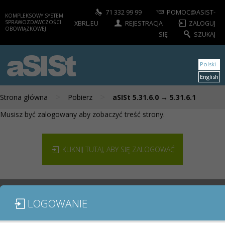
71 332 99 99
POMOC@ASIST-
KOMPLEKSOWY SYSTEM
SPRAWOZDAWCZOŚCI
XBRL.EU
REJESTRACJA
ZALOGUJ
OBOWIĄZKOWEJ
SIĘ
SZUKAJ
aSISt
Polski
English
>
>
Strona główna
Pobierz
aSISt 5.31.6.0 → 5.31.6.1
Musisz być zalogowany aby zobaczyć treść strony.
KLIKNIJ TUTAJ, ABY SIĘ ZALOGOWAĆ
LOGOWANIE
MODUŁY / SPRAWOZDANIA