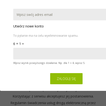
DOKUMENTACJA
POBIERZ
WARSZTATY
POMOC
KONTAKT
Utwórz nowe konto
To pytanie ma na celu wyeliminowanie spamu.
6 + 1 =
Wpisz wynik powyższego działania. Np. dla 1 + 4, wpisz 5.
Serwis na którym się znajdujesz wykorzystuje pliki
cookies. Zasady ich używania oraz informacje o
sposobie wyrażania i cofania zgody na używanie
cookies opisane są w naszej
Polityce Prywatności
.
Korzystając z serwisu akceptujesz jej postanowienia.
Regulamin świadczenia usług drogą elektroniczną przez