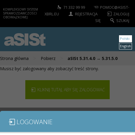
71 332 99 99
POMOC@ASIST-
KOMPLEKSOWY SYSTEM
SPRAWOZDAWCZOŚCI
XBRL.EU
REJESTRACJA
ZALOGUJ
OBOWIĄZKOWEJ
SIĘ
SZUKAJ
aSISt
Polski
English
>
>
Strona główna
Pobierz
aSISt 5.31.4.0 → 5.31.5.0
Musisz być zalogowany aby zobaczyć treść strony.
KLIKNIJ TUTAJ, ABY SIĘ ZALOGOWAĆ
LOGOWANIE
MODUŁY / SPRAWOZDANIA