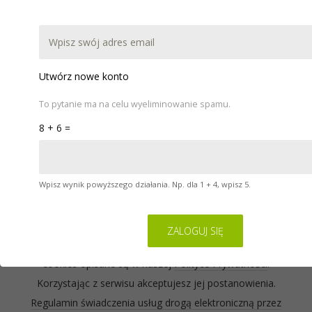
DOKUMENTACJA
POBIERZ
WARSZTATY
POMOC
KONTAKT
Utwórz nowe konto
To pytanie ma na celu wyeliminowanie spamu.
8 + 6 =
Wpisz wynik powyższego działania. Np. dla 1 + 4, wpisz 5.
Serwis na którym się znajdujesz wykorzystuje pliki
cookies. Zasady ich używania oraz informacje o
sposobie wyrażania i cofania zgody na używanie
cookies opisane są w naszej
Polityce Prywatności
.
Korzystając z serwisu akceptujesz jej postanowienia.
Regulamin świadczenia usług drogą elektroniczną przez