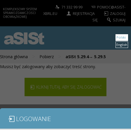
71 332 99 99
POMOC@ASIST-
KOMPLEKSOWY SYSTEM
SPRAWOZDAWCZOŚCI
XBRL.EU
REJESTRACJA
ZALOGUJ
OBOWIĄZKOWEJ
SIĘ
SZUKAJ
aSISt
Polski
English
>
>
Strona główna
Pobierz
aSISt 5.29.4→ 5.29.5
Musisz być zalogowany aby zobaczyć treść strony.
KLIKNIJ TUTAJ, ABY SIĘ ZALOGOWAĆ
LOGOWANIE
MODUŁY / SPRAWOZDANIA