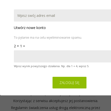
DOKUMENTACJA
POBIERZ
WARSZTATY
POMOC
KONTAKT
Utwórz nowe konto
To pytanie ma na celu wyeliminowanie spamu.
2 + 1 =
Wpisz wynik powyższego działania. Np. dla 1 + 4, wpisz 5.
Serwis na którym się znajdujesz wykorzystuje pliki
cookies. Zasady ich używania oraz informacje o
sposobie wyrażania i cofania zgody na używanie
cookies opisane są w naszej
Polityce Prywatności
.
Korzystając z serwisu akceptujesz jej postanowienia.
Regulamin świadczenia usług drogą elektroniczną przez