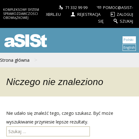
71 332 99 99
POMOC@ASIST-
KOMPLEKSOWY SYSTEM
SPRAWOZDAWCZOŚCI
XBRL.EU
REJESTRACJA
ZALOGUJ
OBOWIĄZKOWEJ
SIĘ
SZUKAJ
aSISt
Polski
English
>
Strona główna
Niczego nie znaleziono
Nie udało się znaleźć tego, czego szukasz. Być może
wyszukiwanie przyniesie lepsze rezultaty.
Szukaj: