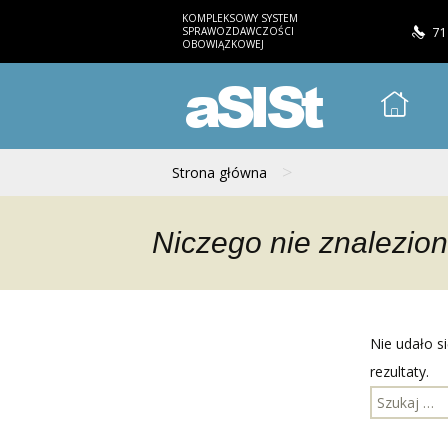
KOMPLEKSOWY SYSTEM
SPRAWOZDAWCZOŚCI
71
OBOWIĄZKOWEJ
aSISt
>
Strona główna
Niczego nie znalezio
Nie udało s
rezultaty.
Szukaj: