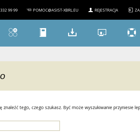
 332 99 99
POMOC@ASIST-XBRL.EU
REJESTRACJA
ZA
no
ię znaleźć tego, czego szukasz. Być może wyszukiwanie przyniesie le