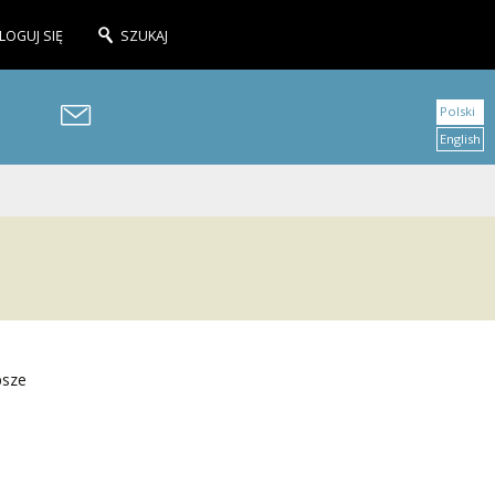
LOGUJ SIĘ
SZUKAJ
Polski
English
psze