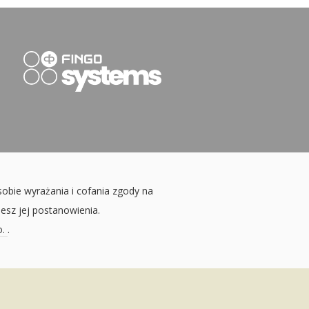
sobie wyrażania i cofania zgody na
jesz jej postanowienia.
o.
.