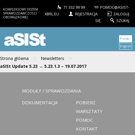
71 332 99 99
POMOC@ASIST-
KOMPLEKSOWY SYSTEM
SPRAWOZDAWCZOŚCI
XBRL.EU
REJESTRACJA
ZALOGUJ
OBOWIĄZKOWEJ
SIĘ
SZUKAJ
aSISt
Polski
English
>
>
Strona główna
Newsletters
aSISt Update 5.23 → 5.23.1.3 – 19.07.2017
MODUŁY / SPRAWOZDANIA
DOKUMENTACJA
POBIERZ
WARSZTATY
POMOC
KONTAKT